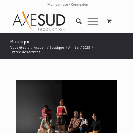
Mon compte / Connexion
Boutique
Vous êtes ici :
Accueil
/
Boutique
/
Année
/
2025
/
Entrée des artistes