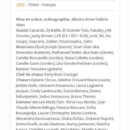
2025
- 150mn - Français
Mise en scène, scénographie, décors
Anne-Valérie
Atlan
Guests
Canardo, DJ Battle, El Grande Toto, Fababy, J-Mi
Sissoko, Jacky Brown, L2B (D2 / IDS / KLN), Leck, RK, Six
Coups, Soprano, Sultan, Youssoupha, Zaho
Musiciens
Elysé Joseph (basse), Yoan Glan aka
Dewodee (batterie), Nathanaël Watto aka Nate (clavier),
Camille Borsarello (cordes), Maïa Collette (cordes),
Camille Garin (cordes), Léa Vandenhelsken (cordes),
Bastien Teisseire (guitare)
Chef de chœur
Keny Bran Ourega
Chœurs
Dylane Clorus, Adeline Crouard Marie-Louise,
Jedida Gotin, Giovanni Houessou, Laura Laguerre
Jacquin, Cindy Lambourde, Sonia Moreira, Emma
Ndompetelo, Sebio Somassou, Bruno Thimon
Danseur·ses
Les Madz Fam : Ilona-Lou Absolu, Cjay
Claude Aillerie Ndinga, Fawzia Alassani, Sofia
Bouadjadja, Laurie Christophe, Mone Cortèse,
Alexandra Devouassoux, Giulia Dufau, Océane Dupont,
Emma Fusilli, Asaïa Gladone, Nancy Jamieson, Maïsha
Kanza, Ophélie Lucarelli, Alicia Rémy, Maëlle Sabrou,