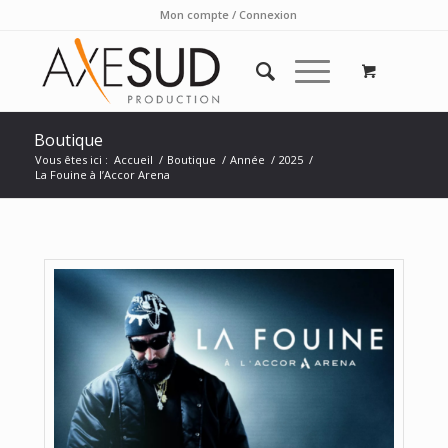
Mon compte / Connexion
Boutique
Vous êtes ici :
Accueil
/
Boutique
/
Année
/
2025
/
La Fouine à l’Accor Arena