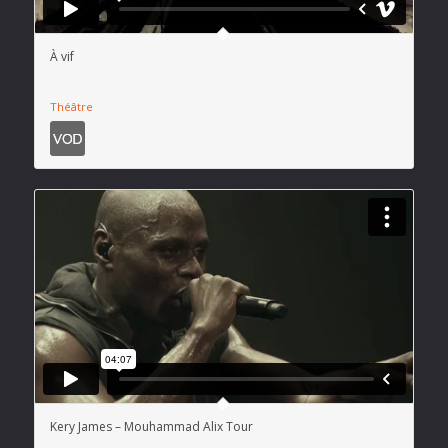
À vif
Théâtre
Kery James – Mouhammad Alix Tour