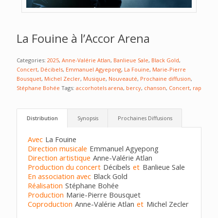
La Fouine à l’Accor Arena
Categories:
2025
,
Anne-Valérie Atlan
,
Banlieue Sale
,
Black Gold
,
Concert
,
Décibels
,
Emmanuel Agyepong
,
La Fouine
,
Marie-Pierre
Bousquet
,
Michel Zecler
,
Musique
,
Nouveauté
,
Prochaine diffusion
,
Stéphane Bohée
Tags:
accorhotels arena
,
bercy
,
chanson
,
Concert
,
rap
Distribution
Synopsis
Prochaines Diffusions
Avec
La Fouine
Direction musicale
Emmanuel Agyepong
Direction artistique
Anne-Valérie Atlan
Production du concert
Décibels
et
Banlieue Sale
En association avec
Black Gold
Réalisation
Stéphane Bohée
Production
Marie-Pierre Bousquet
Coproduction
Anne-Valérie Atlan
et
Michel Zecler