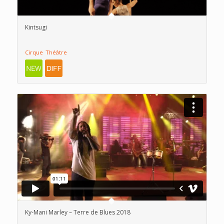
ascendant
Kintsugi
Cirque
Théâtre
Ky-Mani Marley – Terre de Blues 2018