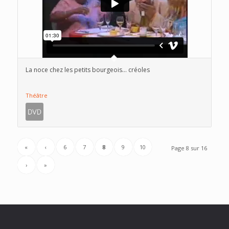
La noce chez les petits bourgeois… créoles
Théâtre
«
‹
6
7
8
9
10
Page 8 sur 16
›
»