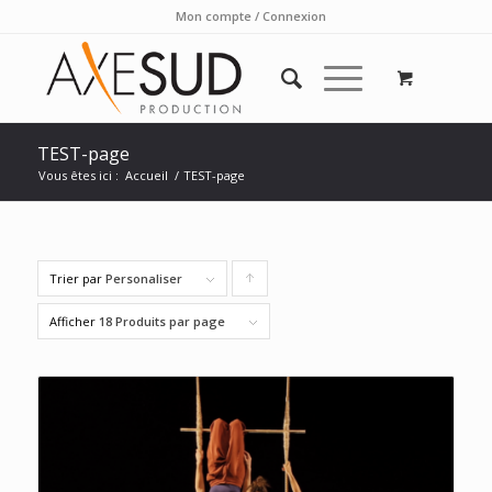
Mon compte / Connexion
TEST-page
Vous êtes ici :
Accueil
/
TEST-page
Trier par
Personaliser
Cliquer
pour
Afficher
18 Produits par page
trier
les
produits
en
ordre