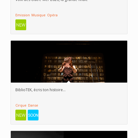
Emission
Musique
Opéra
BiblioTEK, écris ton histoire…
Cirque
Danse