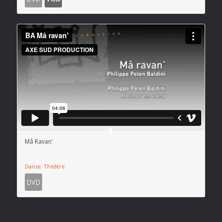
Mâ Ravan’
Danse
Théâtre