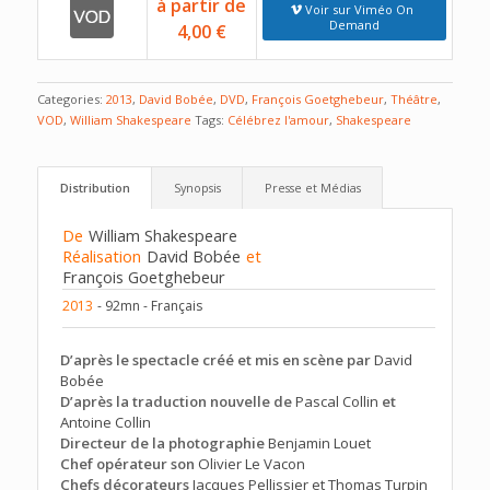
à partir de
Voir sur Viméo On
Demand
4,00 €
Categories:
2013
,
David Bobée
,
DVD
,
François Goetghebeur
,
Théâtre
,
VOD
,
William Shakespeare
Tags:
Célébrez l'amour
,
Shakespeare
Distribution
Synopsis
Presse et Médias
De
William Shakespeare
Réalisation
David Bobée
et
François Goetghebeur
2013
- 92mn - Français
D’après le spectacle créé et mis en scène par
David
Bobée
D’après la traduction nouvelle de
Pascal Collin
et
Antoine Collin
Directeur de la photographie
Benjamin Louet
Chef opérateur son
Olivier Le Vacon
Chefs décorateurs
Jacques Pellissier et Thomas Turpin