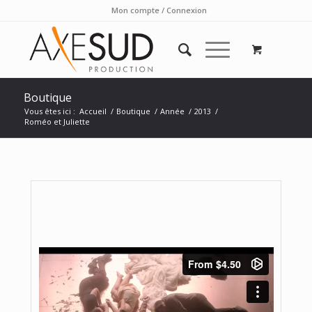
Mon compte / Connexion
Boutique
Vous êtes ici :
Accueil
/
Boutique
/
Année
/
2013
/
Roméo et Juliette