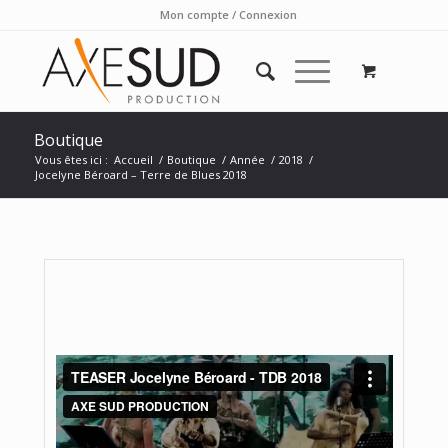
Mon compte / Connexion
Boutique
Vous êtes ici :
Accueil
/
Boutique
/
Année
/
2018
/
Jocelyne Béroard – Terre de Blues 2018