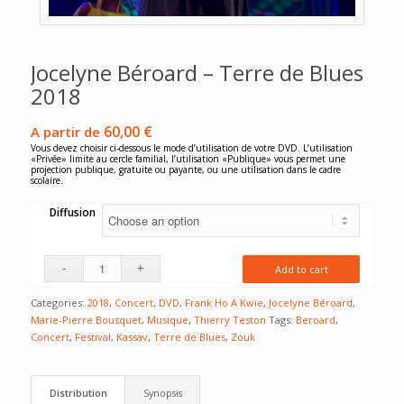
Jocelyne Béroard – Terre de Blues
2018
60,00
€
A partir de
Vous devez choisir ci-dessous le mode d’utilisation de votre DVD. L’utilisation
«Privée» limite au cercle familial, l’utilisation «Publique» vous permet une
projection publique, gratuite ou payante, ou une utilisation dans le cadre
scolaire.
Diffusion
Add to cart
Categories:
2018
,
Concert
,
DVD
,
Frank Ho A Kwie
,
Jocelyne Béroard
,
Marie-Pierre Bousquet
,
Musique
,
Thierry Teston
Tags:
Beroard
,
Concert
,
Festival
,
Kassav
,
Terre de Blues
,
Zouk
Distribution
Synopsis