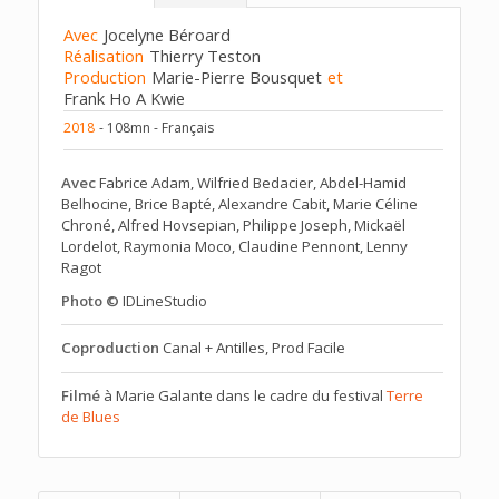
Avec
Jocelyne Béroard
Réalisation
Thierry Teston
Production
Marie-Pierre Bousquet
et
Frank Ho A Kwie
2018
- 108mn - Français
Avec
Fabrice Adam, Wilfried Bedacier, Abdel-Hamid
Belhocine, Brice Bapté, Alexandre Cabit, Marie Céline
Chroné, Alfred Hovsepian, Philippe Joseph, Mickaël
Lordelot, Raymonia Moco, Claudine Pennont, Lenny
Ragot
Photo ©
IDLineStudio
Coproduction
Canal + Antilles, Prod Facile
Filmé
à Marie Galante dans le cadre du festival
Terre
de Blues