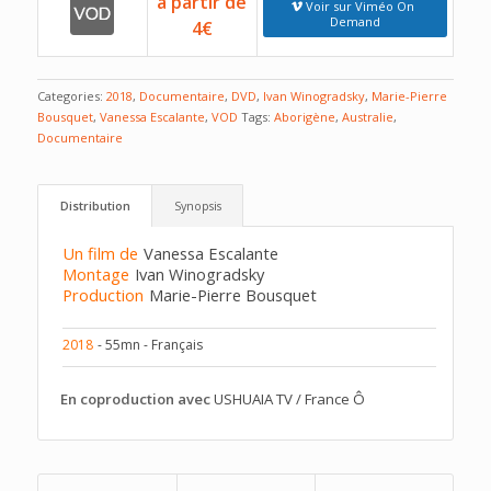
à partir de
Voir sur Viméo On
Demand
4€
Categories:
2018
,
Documentaire
,
DVD
,
Ivan Winogradsky
,
Marie-Pierre
Bousquet
,
Vanessa Escalante
,
VOD
Tags:
Aborigène
,
Australie
,
Documentaire
Distribution
Synopsis
Un film de
Vanessa Escalante
Montage
Ivan Winogradsky
Production
Marie-Pierre Bousquet
2018
- 55mn - Français
En coproduction avec
USHUAIA TV / France Ô