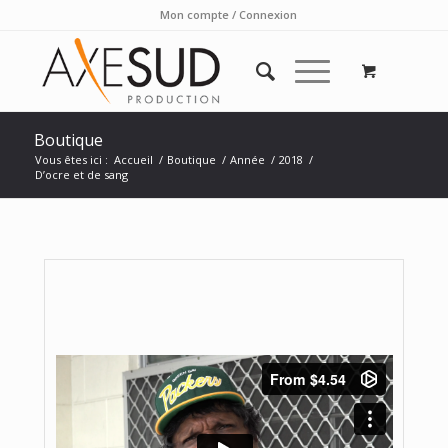
Mon compte / Connexion
Boutique
Vous êtes ici :
Accueil
/
Boutique
/
Année
/
2018
/
D’ocre et de sang