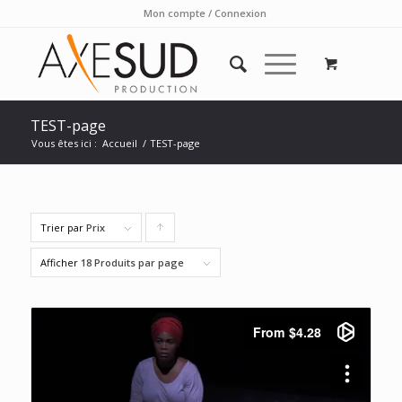
Mon compte / Connexion
TEST-page
Vous êtes ici :
Accueil
/
TEST-page
Trier par
Prix
Cliquer
pour
Afficher
18 Produits par page
trier
les
produits
en
ordre