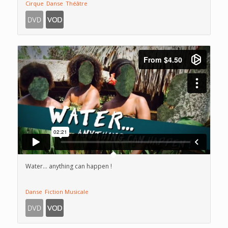
Cirque
Danse
Théâtre
Water… anything can happen !
Danse
Fiction Musicale