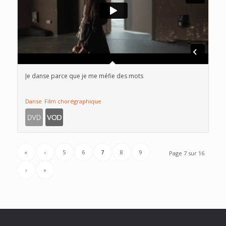
Je danse parce que je me méfie des mots
Danse
Film chorégraphique
«
‹
5
6
7
8
9
Page 7 sur 16
›
»