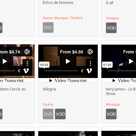
Échos de femmes
À vif
Danse
Musique
Théâtre
Théâtre
 demi Cercle au
Allegria
Kery James – Le 
Show
Opéra
Musique