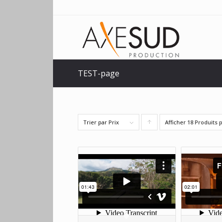
TEST-page
Trier par
Prix
Afficher
Cliquer
18 Produits 
pour
trier
les
produits
en
ordre