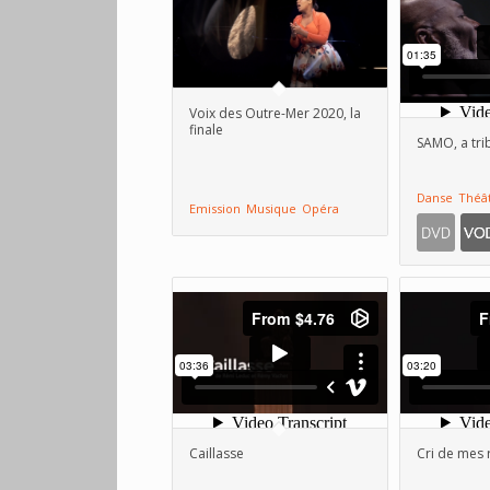
Voix des Outre-Mer 2020, la
finale
SAMO, a tri
Danse
Théâ
Emission
Musique
Opéra
Caillasse
Cri de mes 