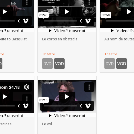
bute to Basquiat
Le corps en obstacle
Au nom de toute
tre
Théâtre
Théâtre
racines
Le vol