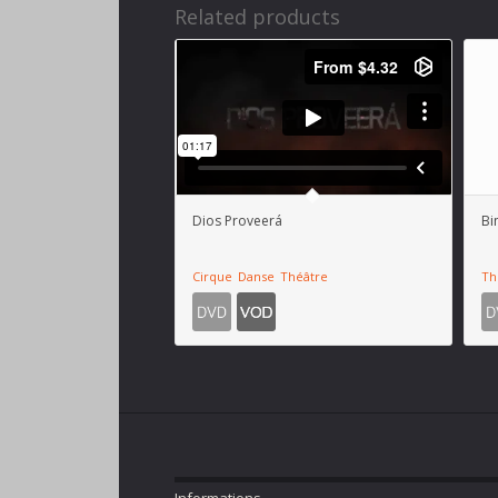
Related products
Dios Proveerá
Bi
Cirque
Danse
Théâtre
Th
Informations