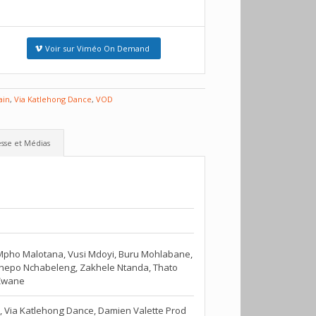
Voir sur Viméo On Demand
ain
,
Via Katlehong Dance
,
VOD
sse et Médias
 Mpho Malotana, Vusi Mdoyi, Buru Mohlabane,
shepo Nchabeleng, Zakhele Ntanda, Thato
 Zwane
, Via Katlehong Dance, Damien Valette Prod