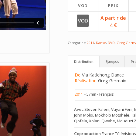
VOD
PRIX
A partir de
4 €
Categories:
2011
,
Danse
,
DVD
,
Greg Germ
Distribution
Synopsis
Pre
De
Via Katlehong Dance
Réalisation
Greg Germain
2011
- 57mn - Français
Avec
Steven Faleni, Vuyani Feni,
John Moloi, Mokholo Motshele, T
Qofela, Xolani Qwabe, Mduduzi
Coproduction
France Télévisions