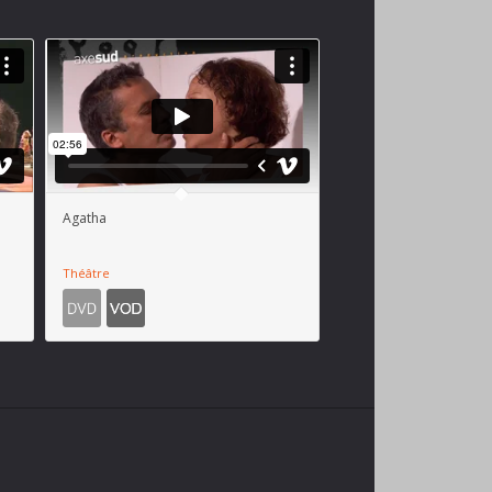
Agatha
Théâtre