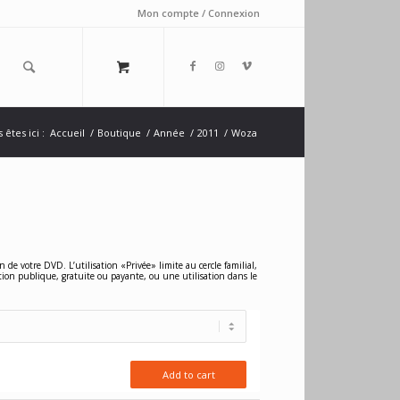
Mon compte / Connexion
 êtes ici :
Accueil
/
Boutique
/
Année
/
2011
/
Woza
n de votre DVD. L’utilisation «Privée» limite au cercle familial,
tion publique, gratuite ou payante, ou une utilisation dans le
Add to cart