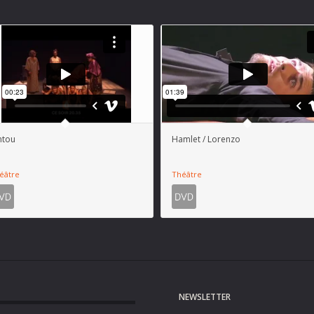
ntou
Hamlet / Lorenzo
éâtre
Théâtre
NEWSLETTER