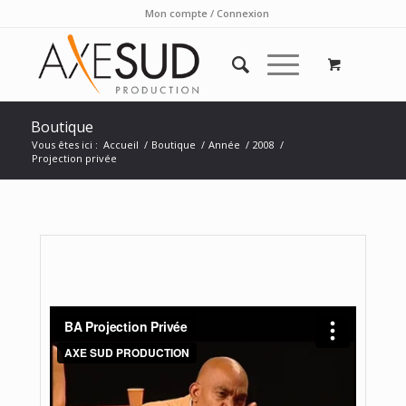
Mon compte / Connexion
Boutique
Vous êtes ici :
Accueil
/
Boutique
/
Année
/
2008
/
Projection privée