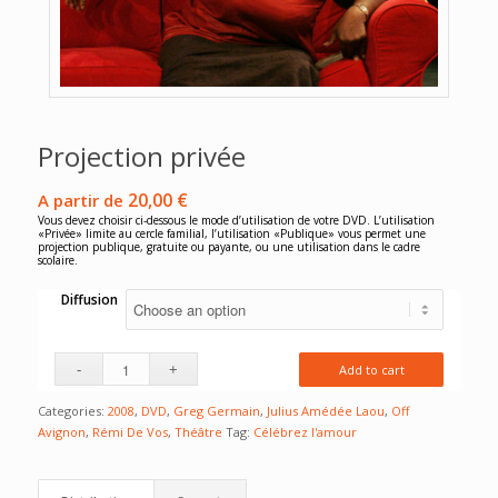
Projection privée
20,00
€
A partir de
Vous devez choisir ci-dessous le mode d’utilisation de votre DVD. L’utilisation
«Privée» limite au cercle familial, l’utilisation «Publique» vous permet une
projection publique, gratuite ou payante, ou une utilisation dans le cadre
scolaire.
Diffusion
Add to cart
Categories:
2008
,
DVD
,
Greg Germain
,
Julius Amédée Laou
,
Off
Avignon
,
Rémi De Vos
,
Théâtre
Tag:
Célébrez l'amour