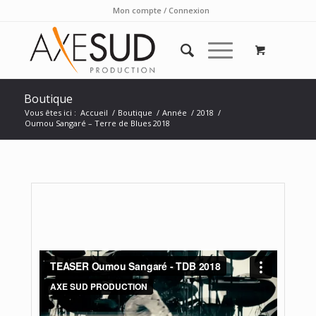
Mon compte / Connexion
Boutique
Vous êtes ici :
Accueil
/
Boutique
/
Année
/
2018
/
Oumou Sangaré – Terre de Blues 2018