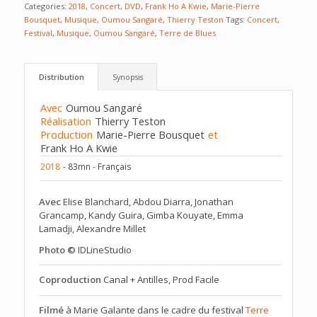
Categories:
2018
,
Concert
,
DVD
,
Frank Ho A Kwie
,
Marie-Pierre
Bousquet
,
Musique
,
Oumou Sangaré
,
Thierry Teston
Tags:
Concert
,
Festival
,
Musique
,
Oumou Sangaré
,
Terre de Blues
Distribution
Synopsis
Avec
Oumou Sangaré
Réalisation
Thierry Teston
Production
Marie-Pierre Bousquet
et
Frank Ho A Kwie
2018
- 83mn - Français
Avec
Elise Blanchard, Abdou Diarra, Jonathan
Grancamp, Kandy Guira, Gimba Kouyate, Emma
Lamadji, Alexandre Millet
Photo ©
IDLineStudio
Coproduction
Canal + Antilles, Prod Facile
Filmé
à Marie Galante dans le cadre du festival
Terre