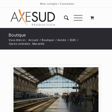
Mon compte / Connexion
Boutique
Vous êtes ici :
Accueil
/
Boutique
/
Année
/
2020
/
Gares centrales : Marseille